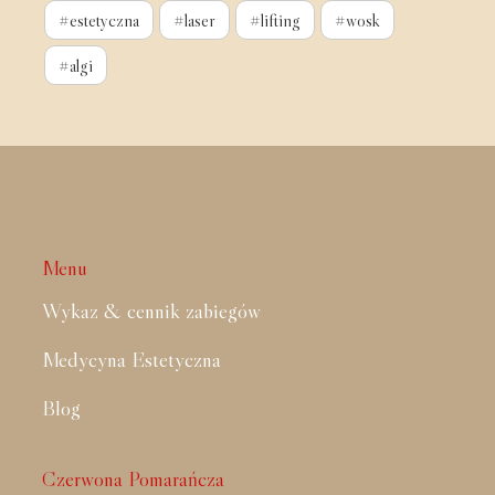
#estetyczna
#laser
#lifting
#wosk
#algi
Menu
Wykaz & cennik zabiegów
Medycyna Estetyczna
Blog
Czerwona Pomarańcza