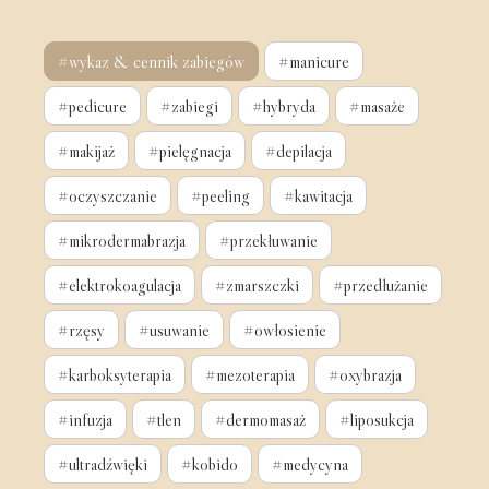
#wykaz & cennik zabiegów
#manicure
#pedicure
#zabiegi
#hybryda
#masaże
#makijaż
#pielęgnacja
#depilacja
#oczyszczanie
#peeling
#kawitacja
#mikrodermabrazja
#przekłuwanie
#elektrokoagulacja
#zmarszczki
#przedłużanie
#rzęsy
#usuwanie
#owłosienie
#karboksyterapia
#mezoterapia
#oxybrazja
#infuzja
#tlen
#dermomasaż
#liposukcja
#ultradźwięki
#kobido
#medycyna