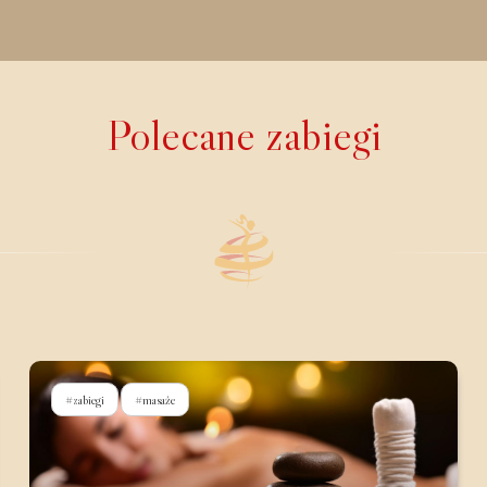
Polecane zabiegi
#zabiegi
#masaże