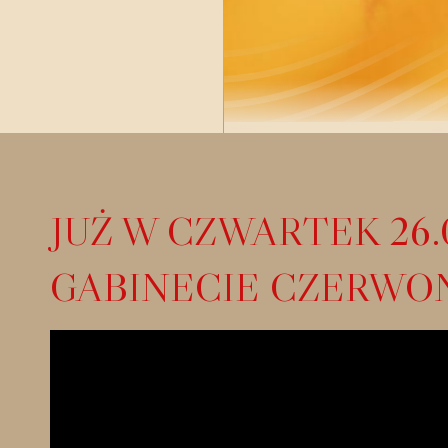
JUŻ W CZWARTEK 26
GABINECIE CZERWO