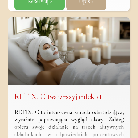
Rezerwuj »
Opis »
RETIX. C twarz+szyja+dekolt
RETIX. C to intensywna kuracja odmładzająca,
wyraźnie poprawiająca wygląd skóry. Zabieg
opiera swoje działanie na trzech aktywnych
składnikach, w odpowiednich procentowych