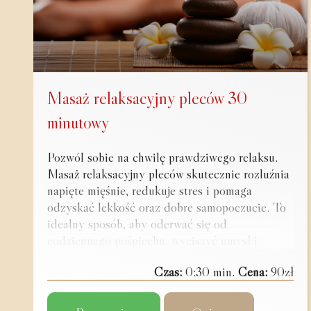
Masaż relaksacyjny pleców 30
minutowy
Pozwól sobie na chwilę prawdziwego relaksu.
Masaż relaksacyjny pleców skutecznie rozluźnia
napięte mięśnie, redukuje stres i pomaga
odzyskać lekkość oraz dobre samopoczucie. To
idealny sposób, aby oderwać się od
codziennego pośpiechu, wyciszyć umysł i
zadbać o swoje ciało. Zarezerwuj swoją wizytę i
Czas:
0:30 min.
Cena:
90zł
przekonaj się, jak wiele może zmienić chwila
odprężenia.