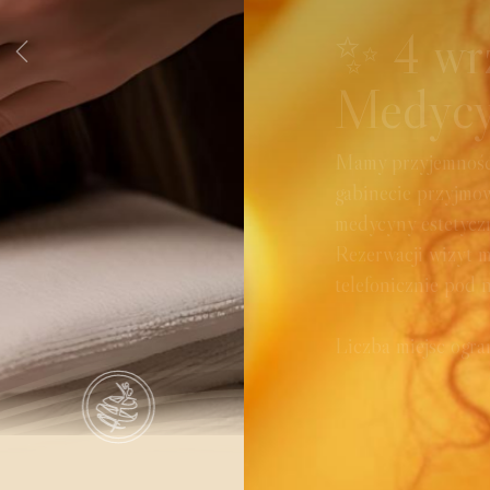
Mamy przyjemność poinformować, że 4 września 
gabinecie przyjmować będzie dr Agnieszka Wójcik

medycyny estetycznej.
Rezerwacji wizyt można dokonać
telefonicznie pod numerem 696 348 888.
Liczba miejsc ograniczona. Zapraszamy.
Zarejestru