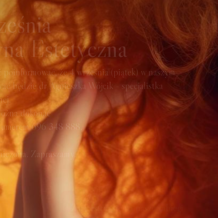
(piątek) w naszym
 - specjalistka
j się na nasze zabiegi