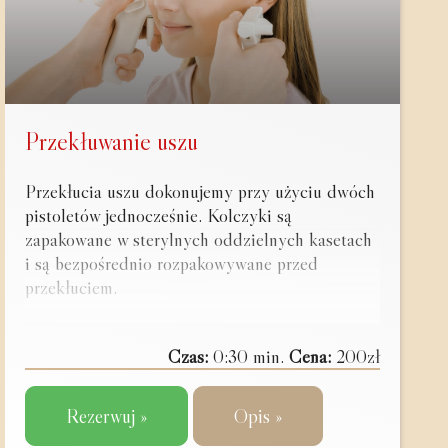
Przekłuwanie uszu
Przekłucia uszu dokonujemy przy użyciu dwóch
pistoletów jednocześnie. Kolczyki są
zapakowane w sterylnych oddzielnych kasetach
i są bezpośrednio rozpakowywane przed
przekłuciem.
Czas:
0:30 min.
Cena:
200zł
Rezerwuj »
Opis »