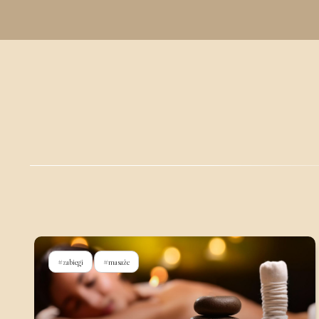
#zabiegi
#masaże