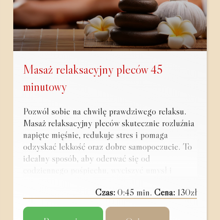
Masaż relaksacyjny pleców 45
minutowy
Pozwól sobie na chwilę prawdziwego relaksu.
Masaż relaksacyjny pleców skutecznie rozluźnia
napięte mięśnie, redukuje stres i pomaga
odzyskać lekkość oraz dobre samopoczucie. To
idealny sposób, aby oderwać się od
codziennego pośpiechu, wyciszyć umysł i
zadbać o swoje ciało. Zarezerwuj swoją wizytę i
Czas:
0:45 min.
Cena:
130zł
przekonaj się, jak wiele może zmienić chwila
odprężenia.